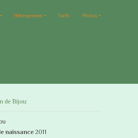
Hébergement
Tarifs
Photos
n de Bijou:
ou
e naissance
2011